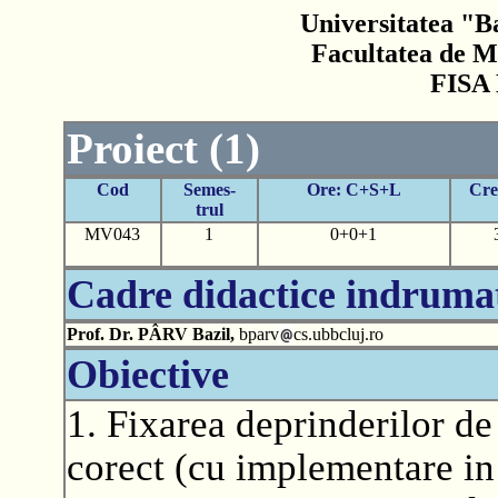
Universitatea "B
Facultatea de M
FISA
Proiect (1)
Cod
Semes-
Ore: C+S+L
Cre
trul
MV043
1
0+0+1
Cadre didactice indruma
Prof. Dr. PÂRV Bazil,
bparv
cs.ubbcluj.ro
Obiective
1. Fixarea deprinderilor d
corect (cu implementare in