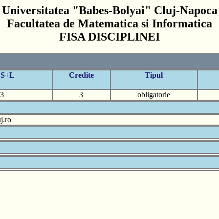
Universitatea "Babes-Bolyai" Cluj-Napoca
Facultatea de Matematica si Informatica
FISA DISCIPLINEI
+S+L
Credite
Tipul
3
3
obligatorie
j.ro