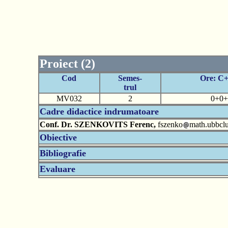
Proiect (2)
Cod
Semes-
Ore: C
trul
MV032
2
0+0+
Cadre didactice indrumatoare
Conf. Dr. SZENKOVITS Ferenc,
fszenko
math.ubbclu
Obiective
Bibliografie
Evaluare