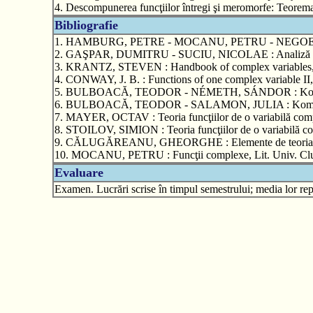
4. Descompunerea funcţiilor întregi şi meromorfe: Teorema 
Bibliografie
1. HAMBURG, PETRE - MOCANU, PETRU - NEGOESCU, NICO
2. GAŞPAR, DUMITRU - SUCIU, NICOLAE : Analiză comp
3. KRANTZ, STEVEN : Handbook of complex variables, Bi
4. CONWAY, J. B. : Functions of one complex variable II,
5. BULBOACĂ, TEODOR - NÉMETH, SÁNDOR : Komplex An
6. BULBOACĂ, TEODOR - SALAMON, JULIA : Komplex Anal
7. MAYER, OCTAV : Teoria funcţiilor de o variabilă compl
8. STOILOV, SIMION : Teoria funcţiilor de o variabilă co
9. CĂLUGĂREANU, GHEORGHE : Elemente de teoria funcţii
10. MOCANU, PETRU : Funcţii complexe, Lit. Univ. Clu
Evaluare
Examen. Lucrări scrise în timpul semestrului; media lor repr