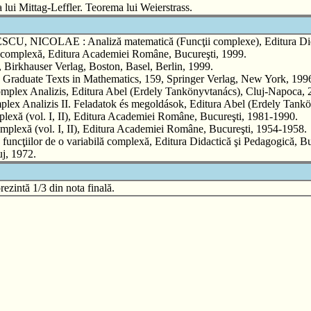
lui Mittag-Leffler. Teorema lui Weierstrass.
LAE : Analiză matematică (Funcţii complexe), Editura Didacti
lexă, Editura Academiei Române, Bucureşti, 1999.
rkhauser Verlag, Boston, Basel, Berlin, 1999.
 Graduate Texts in Mathematics, 159, Springer Verlag, New York, 199
alizis, Editura Abel (Erdely Tankönyvtanács), Cluj-Napoca, 
izis II. Feladatok és megoldások, Editura Abel (Erdely Tanköny
exă (vol. I, II), Editura Academiei Române, Bucureşti, 1981-1990.
mplexă (vol. I, II), Editura Academiei Române, Bucureşti, 1954-1958.
lor de o variabilă complexă, Editura Didactică şi Pedagogică, Buc
j, 1972.
ezintă 1/3 din nota finală.