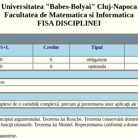
Universitatea "Babes-Bolyai" Cluj-Napoca
Facultatea de Matematica si Informatica
FISA DISCIPLINEI
+S+L
Credite
Tipul
0
6
obligatorie
0
6
optionala
.ro
mplexe de o variabilă complexă, precum şi prezentarea unor aplicaţii ale a
Principiul argumentului. Teorema lui Rouche. Teorema conservării domeni
e funcţii olomorfe. Teorema lui Montel. Reprezentarea conformă a dome
imanniene.