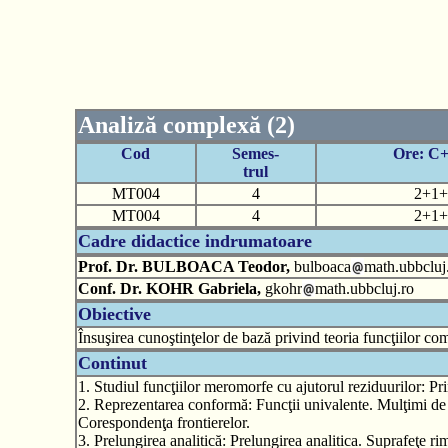
Analiză complexă (2)
Cod
Semes-
Ore: C
trul
MT004
4
2+1+
MT004
4
2+1+
Cadre didactice indrumatoare
Prof. Dr. BULBOACA Teodor,
bulboaca
math.ubbcluj
Conf. Dr. KOHR Gabriela,
gkohr
math.ubbcluj.ro
Obiective
Însuşirea cunoştinţelor de bază privind teoria funcţiilor co
Continut
1. Studiul funcţiilor meromorfe cu ajutorul reziduurilor: 
2. Reprezentarea conformă: Funcţii univalente. Mulţimi d
Corespondenţa frontierelor.
3. Prelungirea analitică: Prelungirea analitica. Suprafeţe r