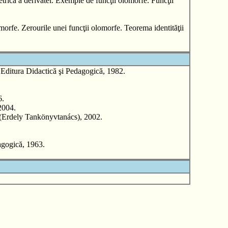
trică a derivatei. Exemple de funcţii olomorfe. Funcţii
lomorfe. Zerourile unei funcţii olomorfe. Teorema identităţii
ura Didactică şi Pedagogică, 1982.
6.
2004.
rdely Tankönyvtanács), 2002.
gogică, 1963.