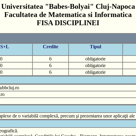
Universitatea "Babes-Bolyai" Cluj-Napoca
Facultatea de Matematica si Informatica
FISA DISCIPLINEI
+S+L
Credite
Tipul
0
6
obligatorie
0
6
obligatorie
0
6
obligatorie
ubbcluj.ro
.ro
mplexe de o variabilă complexă, precum şi prezentarea unor aplicaţii ale a
eografică.