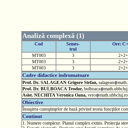
Analiză complexă (1)
Cod
Semes-
Ore: C
trul
MT003
3
2+2+
MT003
3
2+2+
MT003
3
2+2+
Cadre didactice indrumatoare
Prof. Dr. SALAGEAN Grigore Stefan,
salagean
math.
Prof. Dr. BULBOACA Teodor,
bulboaca
math.ubbcluj
Asist. NECHITA Veronica Oana,
vero
math.ubbcluj.ro
Obiective
Însuşirea cunoştinţelor de bază privind teoria funcţiilor co
Continut
1. Numere complexe. Planul complex extins. Proiecţia ster