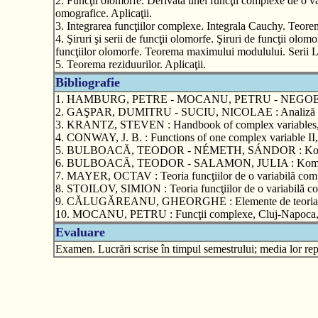
2. Funcţii olomorfe. Derivata unei funcţii complexe de o v
omografice. Aplicaţii.
3. Integrarea funcţiilor complexe. Integrala Cauchy. Teor
4. Şiruri şi serii de funcţii olomorfe. Şiruri de funcţii olom
funcţiilor olomorfe. Teorema maximului modulului. Serii L
5. Teorema reziduurilor. Aplicaţii.
Bibliografie
1. HAMBURG, PETRE - MOCANU, PETRU - NEGOESCU, NICO
2. GAŞPAR, DUMITRU - SUCIU, NICOLAE : Analiză comp
3. KRANTZ, STEVEN : Handbook of complex variables, Bo
4. CONWAY, J. B. : Functions of one complex variable II,
5. BULBOACĂ, TEODOR - NÉMETH, SÁNDOR : Komplex An
6. BULBOACĂ, TEODOR - SALAMON, JULIA : Komplex Anal
7. MAYER, OCTAV : Teoria funcţiilor de o variabilă compl
8. STOILOV, SIMION : Teoria funcţiilor de o variabilă co
9. CĂLUGĂREANU, GHEORGHE : Elemente de teoria funcţii
10. MOCANU, PETRU : Funcţii complexe, Cluj-Napoca, L
Evaluare
Examen. Lucrări scrise în timpul semestrului; media lor repr