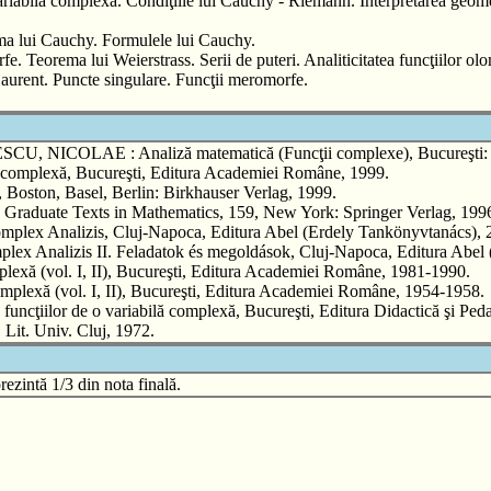
ariabilă complexă. Condiţiile lui Cauchy - Riemann. Interpretarea geome
ema lui Cauchy. Formulele lui Cauchy.
orfe. Teorema lui Weierstrass. Serii de puteri. Analiticitatea funcţiilor o
aurent. Puncte singulare. Funcţii meromorfe.
LAE : Analiză matematică (Funcţii complexe), Bucureşti: Edit
lexă, Bucureşti, Editura Academiei Române, 1999.
ston, Basel, Berlin: Birkhauser Verlag, 1999.
 Graduate Texts in Mathematics, 159, New York: Springer Verlag, 199
alizis, Cluj-Napoca, Editura Abel (Erdely Tankönyvtanács), 
izis II. Feladatok és megoldások, Cluj-Napoca, Editura Abel (E
exă (vol. I, II), Bucureşti, Editura Academiei Române, 1981-1990.
mplexă (vol. I, II), Bucureşti, Editura Academiei Române, 1954-1958.
lor de o variabilă complexă, Bucureşti, Editura Didactică şi Peda
it. Univ. Cluj, 1972.
ezintă 1/3 din nota finală.