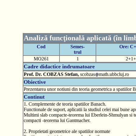
Analiză funcţională aplicată (în lim
Cod
Semes-
Ore: C
trul
MO261
1
2+1+
Cadre didactice indrumatoare
Prof. Dr. COBZAS Stefan,
scobzas
math.ubbcluj.ro
Obiective
Prezentarea unor notiuni din teoria geometrica a spatiilor Ban
Continut
1. Complemente de teoria spatiilor Banach.
Functionale de suport, aplicatii la studiul celei mai bune ap
Multimi slab compacte-teorema lui Eberlein-Shmulyan si te
compacti -teorema lui Gantmacher.
2. Proprietati geometrice ale spatiilor normate