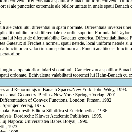
iform convexe. Reflexivitatea spatiilor Banach uniform convexe. Uniform
ort si ale punctelor extremale ale bilelor unitate in unele spatii Banach 
e.
li ale calculului diferential in spatii normate. Diferentiala inversei unei
 Aplicatii multiliniare si diferentiale de ordin superior. Formula lui Tayl
ema lui Mazur de diferentiabilite Gateaux generica. Diferentiabilitatea F
tatea Gateaux si Frechet a normei, spatii netede, local uniform netede si
 a functiilor cu valori intr-un spatiu normat. Functii analitice si functi
peratorilor.
lungire a operatorilor liniari si continui . Caracterizarea spatiilor Banac
 spatii ordonate. Echivalenta valabilitatii teoremei lui Hahn-Banach cu e
and Renormings in Banach Spaces.New York: John Wiley, 1993.
mensional Geometry. Berlin - New York: Springer Verlag, 2001.
 Differentiation of Convex Functions. London: Pitman, 1982.
 Springer-Verlag, 1975.
. Bucuresti: Editura Stiintifica si Enciclopedica, 1986.
ysis. Dordrecht: Kluwer Academic Publishers, 1995.
Cluj-Napoca: Universitatea Babes-Bolyai, 1990.
ll, 1973.
lag, 1995.