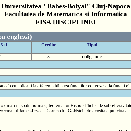
Universitatea "Babes-Bolyai" Cluj-Napoca
Facultatea de Matematica si Informatica
FISA DISCIPLINEI
ba engleză)
+S+L
Credite
Tipul
1
8
obligatorie
ach cu aplicatii la diferentiabilitatea functiilor convexe si la functii o
roximari in spatii normate, teorema lui Bishop-Phelps de subreflexivitate 
orema lui James-Pryce. Teorema lui Goldstein de densitate punctuala a 