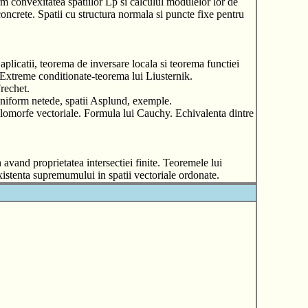
 convexitatea spatiilor Lp si calculul modulelor lor de
concrete. Spatii cu structura normala si puncte fixe pentru
 aplicatii, teorema de inversare locala si teorema functiei
or. Extreme conditionate-teorema lui Liusternik.
rechet.
 uniform netede, spatii Asplund, exemple.
i olomorfe vectoriale. Formula lui Cauchy. Echivalenta dintre
h avand proprietatea intersectiei finite. Teoremele lui
xistenta supremumului in spatii vectoriale ordonate.