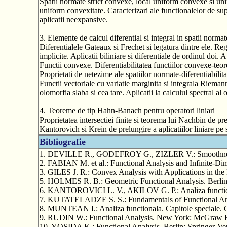
Spatii normate strict convexe, local uniform convexe si un
uniform convexitate. Caracterizari ale functionalelor de sup
aplicatii neexpansive.
3. Elemente de calcul diferential si integral in spatii normat
Diferentialele Gateaux si Frechet si legatura dintre ele. Regu
implicite. Aplicatii biliniare si diferentiale de ordinul doi.
Functii convexe. Diferentiabilitatea functiilor convexe-teor
Proprietati de netezime ale spatiilor normate-diferentiabili
Functii vectoriale cu variatie marginita si integrala Riemann
olomorfia slaba si cea tare. Aplicatii la calculul spectral al o
4. Teoreme de tip Hahn-Banach pentru operatori liniari
Proprietatea intersectiei finite si teorema lui Nachbin de pre
Kantorovich si Krein de prelungire a aplicatiilor liniare pe
Bibliografie
1. DEVILLE R., GODEFROY G., ZIZLER V.: Smoothness 
2. FABIAN M. et al.: Functional Analysis and Infinite-Di
3. GILES J. R.: Convex Analysis with Applications in the
5. HOLMES R. B.: Geometric Functional Analysis. Berlin:
6. KANTOROVICI L. V., AKILOV G. P.: Analiza functionala
7. KUTATELADZE S. S.: Fundamentals of Functional Anal
8. MUNTEAN I.: Analiza functionala. Capitole speciale. 
9. RUDIN W.: Functional Analysis. New York: McGraw Hi
10. YOSIDA K.: Functional Analysis. Berlin: Springer-Ver