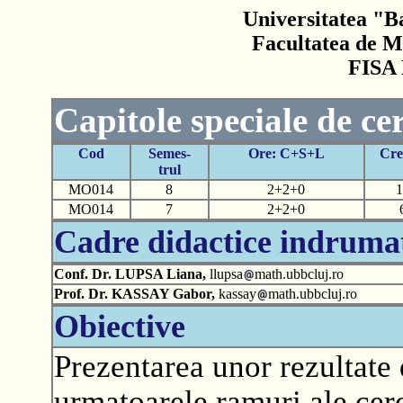
Universitatea "B
Facultatea de M
FISA
Capitole speciale de ce
Cod
Semes-
Ore: C+S+L
Cre
trul
MO014
8
2+2+0
1
MO014
7
2+2+0
Cadre didactice indruma
Conf. Dr. LUPSA Liana,
llupsa
math.ubbcluj.ro
Prof. Dr. KASSAY Gabor,
kassay
math.ubbcluj.ro
Obiective
Prezentarea unor rezultate 
urmatoarele ramuri ale cer