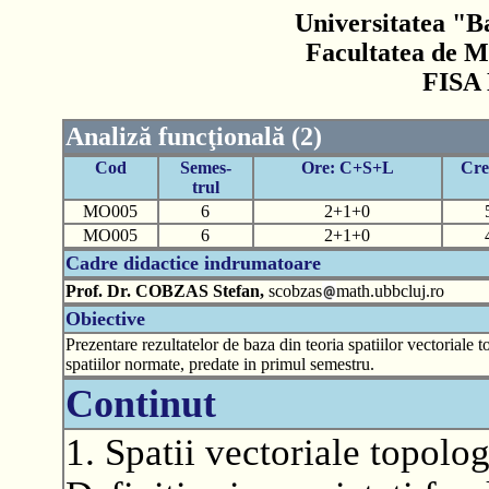
Universitatea "B
Facultatea de M
FISA
Analiză funcţională (2)
Cod
Semes-
Ore: C+S+L
Cre
trul
MO005
6
2+1+0
MO005
6
2+1+0
Cadre didactice indrumatoare
Prof. Dr. COBZAS Stefan,
scobzas
math.ubbcluj.ro
Obiective
Prezentare rezultatelor de baza din teoria spatiilor vectoriale 
spatiilor normate, predate in primul semestru.
Continut
1. Spatii vectoriale topolo