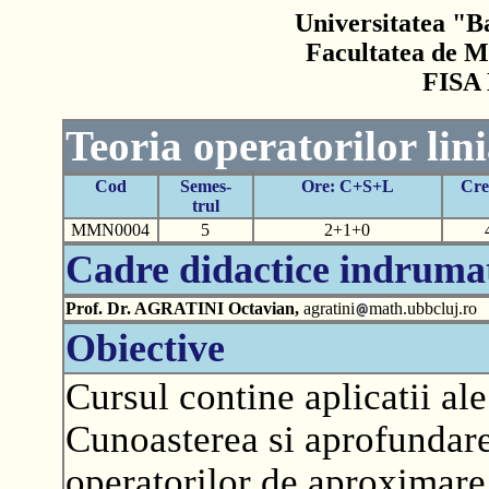
Universitatea "B
Facultatea de M
FISA
Teoria operatorilor lini
Cod
Semes-
Ore: C+S+L
Cre
trul
MMN0004
5
2+1+0
Cadre didactice indruma
Prof. Dr. AGRATINI Octavian,
agratini
math.ubbcluj.ro
Obiective
Cursul contine aplicatii al
Cunoasterea si aprofundare
operatorilor de aproximare