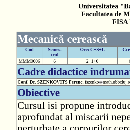
Universitatea "B
Facultatea de M
FISA
Mecanică cerească
Cod
Semes-
Ore: C+S+L
Cre
trul
MMM0006
6
2+1+0
Cadre didactice indruma
Conf. Dr. SZENKOVITS Ferenc,
fszenko
math.ubbcluj.r
Obiective
Cursul isi propune introduc
aprofundat al miscarii nepe
perturbate a corpurilor cer