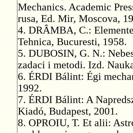
Mechanics. Academic Press,
rusa, Ed. Mir, Moscova, 1
4. DRÂMBA, C.: Elemente 
Tehnica, Bucuresti, 1958.
5. DUBOSIN, G. N.: Nebe
zadaci i metodi. Izd. Nauk
6. ÉRDI Bálint: Égi mecha
1992.
7. ÉRDI Bálint: A Napreds
Kiadó, Budapest, 2001.
8. OPROIU, T. Et alii: Astr