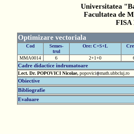
Universitatea "B
Facultatea de M
FISA
Optimizare vectoriala
Cod
Semes-
Ore: C+S+L
Cre
trul
MMA0014
6
2+1+0
Cadre didactice indrumatoare
Lect. Dr. POPOVICI Nicolae,
popovici
math.ubbcluj.ro
Obiective
Bibliografie
Evaluare