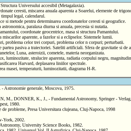
 Structura Universului accesibil (Metagalaxia).
rdonate ceresti, miscarea anuala aparenta a Soarelui, elemente de trigono
 timpul legal, calendarul.
e si metode pentru determinarea coordonatelor ceresti si geografice.
a astronomica, paralaxa diurna si anuala, precesia si nutatia.
amantului, coordonate geocentrice, masa si structura Pamantului.
a miscarilor aparente, a fazelor si a eclipselor. Sistemele lumii.
, problema celor trei corpuri, problema celor n corpuri; perturbatii.
rtea pasiva a traiectoriei. Sateliti artificiali. Sfera de gravitatie si de 
planetelor, Luna, asteroizii, cometele, materia neorganizata.
lux, luminozitate, stralucire aparenta, radiatia corpului negru, magnitudin
lasificarea Harvard, deplasarea liniilor spectrale.
narea masei, temperaturii, luminozitatii, diagrama H-R.
stronomie generale, Moscova, 1975.
 DONNER, K., J., - Fundamental Astronomy, Springer - Verlag, B
pest, 1980.
de probleme, Presa Universitara clujeana, Cluj-Napoca, 1998
York, 2002.
 Astronomy, University Science Books, 1982.
, 1982. Universul Vol. II Astrofizica, Cluj-Napoca, 1987.