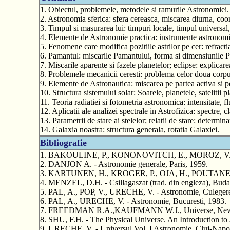
1. Obiectul, problemele, metodele si ramurile Astronomiei.
2. Astronomia sferica: sfera cereasca, miscarea diurna, coo
3. Timpul si masurarea lui: timpuri locale, timpul universal,
4. Elemente de Astronomie practica: instrumente astronomic
5. Fenomene care modifica pozitiile astrilor pe cer: refracti
6. Pamantul: miscarile Pamantului, forma si dimensiunile P
7. Miscarile aparente si fazele planetelor; eclipse: explicare
8. Problemele mecanicii ceresti: problema celor doua corpuri
9. Elemente de Astronautica: miscarea pe partea activa si pe pa
10. Structura sistemului solar: Soarele, planetele, satelitii 
11. Teoria radiatiei si fotometria astronomica: intensitate, f
12. Aplicatii ale analizei spectrale in Astrofizica: spectre, c
13. Parametrii de stare ai stelelor; relatii de stare: determi
14. Galaxia noastra: structura generala, rotatia Galaxiei.
Bibliografie
1. BAKOULINE, P., KONONOVITCH, E., MOROZ, V. - A
2. DANJON A. - Astronomie generale, Paris, 1959.
3. KARTUNEN, H., KROGER, P., OJA, H., POUTANEN, M.,
4. MENZEL, D.H. - Csillagaszat (trad. din engleza), Buda
5. PAL, A., POP, V., URECHE, V. - Astronomie, Culegere 
6. PAL, A., URECHE, V. - Astronomie, Bucuresti, 1983.
7. FREEDMAN R.A.,KAUFMANN W.J., Universe, New-
8. SHU, F.H. - The Physical Universe. An Introduction to
9. URECHE, V. - Universul Vol. I Astronomie, Cluj-Napoca