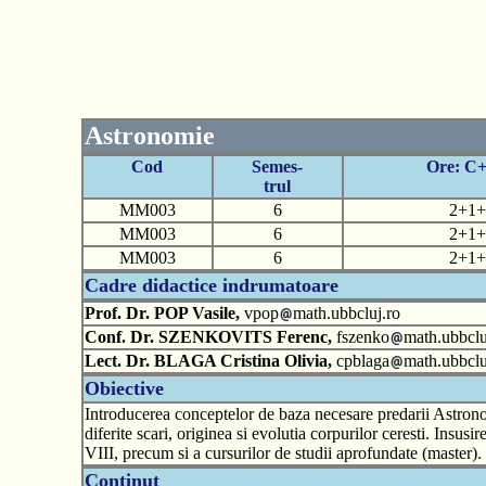
Astronomie
Cod
Semes-
Ore: C
trul
MM003
6
2+1+
MM003
6
2+1+
MM003
6
2+1+
Cadre didactice indrumatoare
Prof. Dr. POP Vasile,
vpop
math.ubbcluj.ro
Conf. Dr. SZENKOVITS Ferenc,
fszenko
math.ubbclu
Lect. Dr. BLAGA Cristina Olivia,
cpblaga
math.ubbclu
Obiective
Introducerea conceptelor de baza necesare predarii Astronomie
diferite scari, originea si evolutia corpurilor ceresti. Ins
VIII, precum si a cursurilor de studii aprofundate (master).
Continut