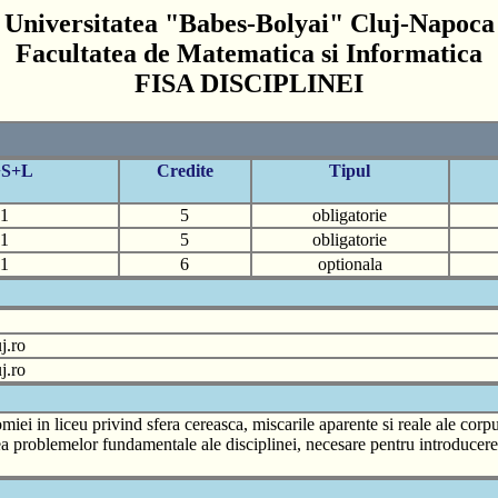
Universitatea "Babes-Bolyai" Cluj-Napoca
Facultatea de Matematica si Informatica
FISA DISCIPLINEI
+S+L
Credite
Tipul
1
5
obligatorie
1
5
obligatorie
1
6
optionala
j.ro
j.ro
i in liceu privind sfera cereasca, miscarile aparente si reale ale corpuril
usirea problemelor fundamentale ale disciplinei, necesare pentru introduce