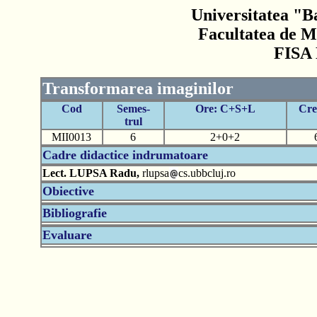
Universitatea "B
Facultatea de M
FISA
Transformarea imaginilor
Cod
Semes-
Ore: C+S+L
Cre
trul
MII0013
6
2+0+2
Cadre didactice indrumatoare
Lect. LUPSA Radu,
rlupsa
cs.ubbcluj.ro
Obiective
Bibliografie
Evaluare