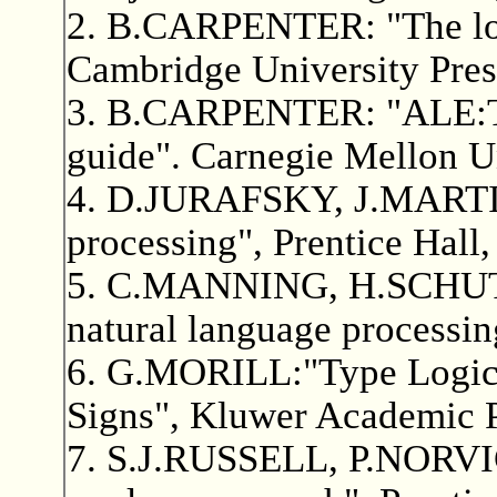
2. B.CARPENTER: "The logi
Cambridge University Pres
3. B.CARPENTER: "ALE:The
guide". Carnegie Mellon U
4. D.JURAFSKY, J.MARTIN
processing", Prentice Hall,
5. C.MANNING, H.SCHUTZE:
natural language processin
6. G.MORILL:"Type Logica
Signs", Kluwer Academic P
7. S.J.RUSSELL, P.NORVIG: