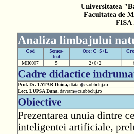
Universitatea "B
Facultatea de M
FISA
Analiza limbajului nat
Cod
Semes-
Ore: C+S+L
Cre
trul
MII0007
5
2+0+2
Cadre didactice indruma
Prof. Dr. TATAR Doina,
dtatar
cs.ubbcluj.ro
Lect. LUPSA Dana,
davram
cs.ubbcluj.ro
Obiective
Prezentarea unuia dintre c
inteligentei artificiale, pre