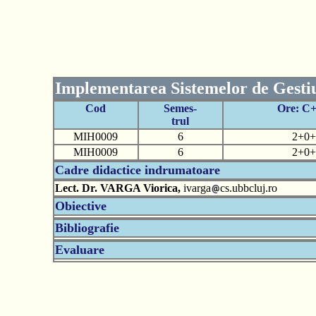
Implementarea Sistemelor de Gestiu
Cod
Semes-
Ore: C
trul
MIH0009
6
2+0+
MIH0009
6
2+0+
Cadre didactice indrumatoare
Lect. Dr. VARGA Viorica,
ivarga
cs.ubbcluj.ro
Obiective
Bibliografie
Evaluare