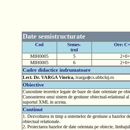
Date semistructurate
Cod
Semes-
Ore: C
trul
MIH0005
5
2+0+
MIH0005
6
2+0+
Cadre didactice indrumatoare
Lect. Dr. VARGA Viorica,
ivarga
cs.ubbcluj.ro
Obiective
Cunostinte teoretice legate de baze de date orientate pe obie
Cunoasterea unui sistem de gestiune obiectual-relational al 
suportul XML in acesta.
Continut
1. Dezvoltarea in timp a sistemelor de gestiune a bazelor de
obiectual relationale.
2. Proiectarea bazelor de date orientata pe obiecte, limbaj