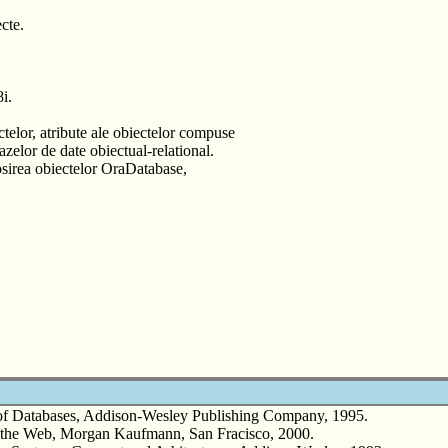
cte.
i.
telor, atribute ale obiectelor compuse
azelor de date obiectual-relational.
osirea obiectelor OraDatabase,
Databases, Addison-Wesley Publishing Company, 1995.
e Web, Morgan Kaufmann, San Fracisco, 2000.