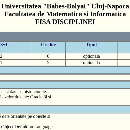
Universitatea "Babes-Bolyai" Cluj-Napoca
Facultatea de Matematica si Informatica
FISA DISCIPLINEI
+S+L
Credite
Tipul
2
6
optionala
1
5
optionala
ct si date semistructurate.
bazelor de date: Oracle 8i si
 date orientate pe obiecte si
ul Object Definition Language