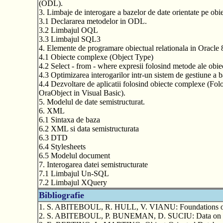
(ODL).
3. Limbaje de interogare a bazelor de date orientate pe obie
3.1 Declararea metodelor in ODL.
3.2 Limbajul OQL
3.3 Limbajul SQL3
4. Elemente de programare obiectual relationala in Oracle 8
4.1 Obiecte complexe (Object Type)
4.2 Select - from - where expresii folosind metode ale obiec
4.3 Optimizarea interogarilor intr-un sistem de gestiune a b
4.4 Dezvoltare de aplicatii folosind obiecte complexe (Fol
OraObject in Visual Basic).
5. Modelul de date semistructurat.
6. XML
6.1 Sintaxa de baza
6.2 XML si data semistructurata
6.3 DTD
6.4 Stylesheets
6.5 Modelul document
7. Interogarea datei semistructurate
7.1 Limbajul Un-SQL
7.2 Limbajul XQuery
Bibliografie
1. S. ABITEBOUL, R. HULL, V. VIANU: Foundations of 
2. S. ABITEBOUL, P. BUNEMAN, D. SUCIU: Data on th