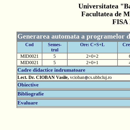
Universitatea "B
Facultatea de M
FISA
Generarea automata a programelor d
Cod
Semes-
Ore: C+S+L
Cre
trul
MID0021
5
2+0+2
MID0021
5
2+0+1
Cadre didactice indrumatoare
Lect. Dr. CIOBAN Vasile,
vcioban
cs.ubbcluj.ro
Obiective
Bibliografie
Evaluare