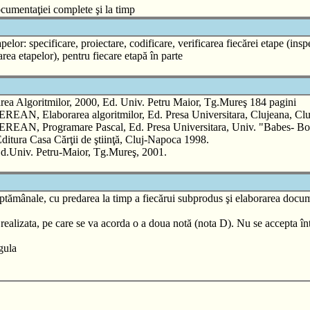
ocumentaţiei complete şi la timp
lor: specificare, proiectare, codificare, verificarea fiecărei etape (inspe
rea etapelor), pentru fiecare etapă în parte
a Algoritmilor, 2000, Ed. Univ. Petru Maior, Tg.Mureş 184 pagini
Elaborarea algoritmilor, Ed. Presa Universitara, Clujeana, Cluj
 Programare Pascal, Ed. Presa Universitara, Univ. "Babes- Bolya
itura Casa Cărţii de ştiinţă, Cluj-Napoca 1998.
Ed.Univ. Petru-Maior, Tg.Mureş, 2001.
ăptămânale, cu predarea la timp a fiecărui subprodus şi elaborarea docume
realizata, pe care se va acorda o a doua notă (nota D). Nu se accepta î
gula