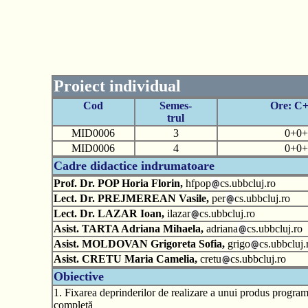
Proiect individual
Cod
Semes-
Ore: C
trul
MID0006
3
0+0+
MID0006
4
0+0+
Cadre didactice indrumatoare
Prof. Dr. POP Horia Florin,
hfpop
cs.ubbcluj.ro
Lect. Dr. PREJMEREAN Vasile,
per
cs.ubbcluj.ro
Lect. Dr. LAZAR Ioan,
ilazar
cs.ubbcluj.ro
Asist. TARTA Adriana Mihaela,
adriana
cs.ubbcluj.ro
Asist. MOLDOVAN Grigoreta Sofia,
grigo
cs.ubbcluj.
Asist. CRETU Maria Camelia,
cretu
cs.ubbcluj.ro
Obiective
1. Fixarea deprinderilor de realizare a unui produs program
completă