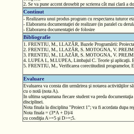
2. Se va pune accent deosebit pe scrierea cât mai clară a d
Continut
- Realizarea unui produs program cu respectarea tuturor etape
- Elaborarea documentaţiei de realizare (in paralel cu derula
- Elaborarea documentaţiei de folosire
Bibliografie
1. FRENTIU, M., I.LAZĂR, Bazele Programării: Proiectare
2. FRENTIU, M., I.LAZĂR, S. MOTOGNA, V. PREJMEREAN, 
3. FRENTIU, M., I.LAZĂR, S. MOTOGNA, V. PREJMEREAN,
4. LUPEA I., M.LUPEA, Limbajul C. Teorie şi aplicaţii. Ed
5. FRENTIU, M., Verificarea corectitudinii programelor, 
Evaluare
Evaluarea va consta din urmărirea şi notarea activităţilor s
cu o notă (nota A).
In ultima saptamana fiecare student va preda documentaţia 
disciplinei.
Nota finala la disciplina "Proiect 1"; va fi acordata dupa re
Nota finala = (3*A + D)/4
cu condiţia A>=5 şi D>=;5.