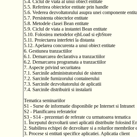
5.4. Ciclul de viata al unui obiect entitate
5.5. Referirea obiectelor entitate prin handle
5.6. Vederea dezvoltatorului asupra unei componente entita
5.7. Persistenta obiectelor entitate
5.8. Metodele clasei Bean entitate
5.9. Ciclul de viata a instantei Bean entitate
5.10. Folosirea metodelor ejbLoad si ejbStore
5.11. Proiectarea interfetei la distanta
5.12. Apelarea concurenta a unui obiect entitate
6. Gestiunea tranzactiilor
6.1. Demarcarea declarativa a tranzactiilor
6.2. Demarcarea programata a tranzactiilor
7. Aspecte privind securitatea
7.1. Sarcinile administratorului de sistem
7.2. Sarcinile furnizorului containerului
7.3. Sarcinile dezvoltatorului de aplicatii
7.4. Sarcinile distribuirii si instalarii
Tematica seminariilor
S1 - Surse de informatie disponibile pe Internet si Intranet
S2 - Planificarea referatelor
S3 - S14 - prezentari de referate cu urmatoarea tematica
1. Începutul dezvoltarii unei aplicatii distribuite folosind
2. Stabilirea echipei de dezvoltare si a rolurilor membrilor e
3. Procese si entitati specifice aplicatiei. Aplicatia client