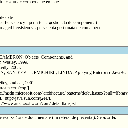
iune si unde componente entitate.
de date
 Persistency - persistenta gestionata de componenta)
aged Persistency - persistenta gestionata de container)
MERON: Objects, Components, and
n-Wesley, 1999.
lly, 2003.
NJEEV - DEMICHIEL, LINDA: Applying Enterprise JavaBeans: 
ey, 2nd ed., 2001.
team.com/cop/].
://msdn.microsoft.com/ architecture/ patterns/default.aspx?pull=/library
 [http://java.sun.com/j2ee/].
p://www.microsoft.com/com/ default.mspx].
de realizat) si de documentare (un referat de prezentat). Se acorda: