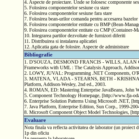
4. Aspecte de proiectare. Unde se folosesc componente ses
5. Folosirea componentelor sesiune cu stare
6. Folosirea componentelor sesiune fara stare
7. Folosirea bean-urilor comanda pentru accesarea bazelor 
8. Folosirea componentelor entitate cu BMP (Bean-Managed
9. Folosirea componentelor entitate cu CMP (Container-Man
10. Integrarea partilor dezvoltate de furnizori diferiti
11. Distribuirea si instalarea aplicatiei
12. Aplicatia gata de folosire. Aspecte de administrare
Bibliografie
1. D'SOUZA, DESMOND FRANCIS - WILLS, ALAN CA
Frameworks with UML : The Catalysis Approach, Addiso
2. LOWY, JUVAL: Programming .NET Components, O'Rei
3. MATENA, VLADA - STEARNS, BETH - KRISHNAN, SA
Platform, Addison-Wesley, 2nd ed., 2003.
4. ROMAN, ED: Mastering Enterprise JavaBeans, John Wil
5. Component Technology Homepage, [http://www.fja-oda
6. Enterprise Solution Patterns Using Microsoft .NET, [http
7. Java Platform, Enterprise Edition, Sun Corp., 1999-2004.
8. Microsoft Component Object Model Technologies, [htt
Evaluare
Nota finala va reflecta activitatea de laborator (un proiect 
1p din oficiu
1p prezenta la laboratoare