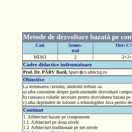
Metode de dezvoltare bazată pe co
Cod
Semes-
Ore: C
trul
MI363
2
2+2+
Cadre didactice indrumatoare
Prof. Dr. PÂRV Bazil,
bparv
cs.ubbcluj.ro
Obiective
La terminarea cursului, studentii trebuie sa:
a) aiba cunostinte despre particularitatile dezvoltarii com
b) cunoasca rolurile necesare pentru dezvoltarea bazata p
c) aiba deprinderi de folosire a tehnologiilor Java pentru
Continut
1. Arhitecturi bazate pe componente
1.1. Arhitecturi pe doua nivele
1.2. Arhitecturi traditionale pe trei nivele