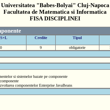
Universitatea "Babes-Bolyai" Cluj-Napoca
Facultatea de Matematica si Informatica
FISA DISCIPLINEI
mponente
+S+L
Credite
Tipul
0
9
obligatorie
ponentelor si sistemelor bazate pe componente
e componente
 dezvoltarea componentelor Enterprise JavaBeans