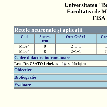
Universitatea "B
Facultatea de M
FISA
Retele neuronale şi aplicaţii
Cod
Semes-
Ore: C+S+L
Cre
trul
MI094
8
2+1+1
1
MI094
8
2+1+1
7
Cadre didactice indrumatoare
Lect. Dr. CSATO Lehel,
csatol
cs.ubbcluj.ro
Obiective
Bibliografie
Evaluare