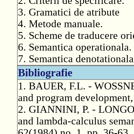
2. Criterii de specificare.
3. Gramatici de atribute
4. Metode manuale.
5. Scheme de traducere orie
6. Semantica operationala.
7. Semantica denotationala
Bibliografie
1. BAUER, F.L. - WOSSNER
and program development, 
2. GIANNINI, P. - LONGO, 
and lambda-calculus seman
62(1984) no. 1, pp. 36-63.