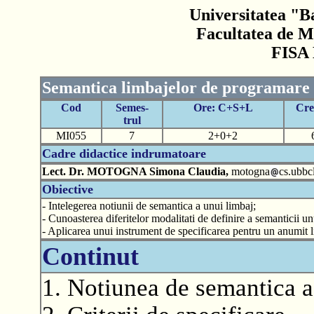
Universitatea "B
Facultatea de M
FISA
Semantica limbajelor de programare
Cod
Semes-
Ore: C+S+L
Cre
trul
MI055
7
2+0+2
Cadre didactice indrumatoare
Lect. Dr. MOTOGNA Simona Claudia,
motogna
cs.ubbcl
Obiective
- Intelegerea notiunii de semantica a unui limbaj;
- Cunoasterea diferitelor modalitati de definire a semanticii u
- Aplicarea unui instrument de specificarea pentru un anumit l
Continut
1. Notiunea de semantica a