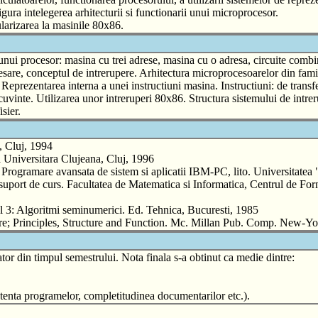
gura intelegerea arhitecturii si functionarii unui microprocesor.
cularizarea la masinile 80x86.
unui procesor: masina cu trei adrese, masina cu o adresa, circuite combin
esare, conceptul de intrerupere. Arhitectura microprocesoarelor din fa
 Reprezentarea interna a unei instructiuni masina. Instructiuni: de transfer
cuvinte. Utilizarea unor intreruperi 80x86. Structura sistemului de intrer
sier.
, Cluj, 1994
 Universitara Clujeana, Cluj, 1996
amare avansata de sistem si aplicatii IBM-PC, lito. Universitatea 
rt de curs. Facultatea de Matematica si Informatica, Centrul de Forma
 3: Algoritmi seminumerici. Ed. Tehnica, Bucuresti, 1985
; Principles, Structure and Function. Mc. Millan Pub. Comp. New-Y
ator din timpul semestrului. Nota finala s-a obtinut ca medie dintre:
istenta programelor, completitudinea documentarilor etc.).