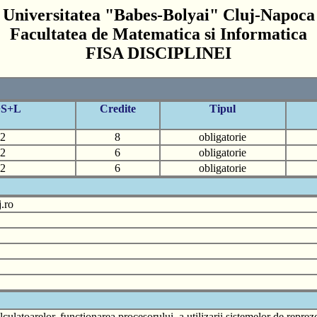
Universitatea "Babes-Bolyai" Cluj-Napoca
Facultatea de Matematica si Informatica
FISA DISCIPLINEI
+S+L
Credite
Tipul
2
8
obligatorie
2
6
obligatorie
2
6
obligatorie
.ro
lculatoarelor, functionarea procesorului, a utilizarii sistemelor de repreze