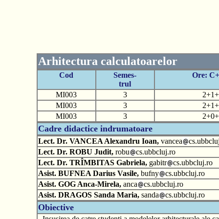
Arhitectura calculatoarelor
Cod
Semes-
Ore: C
trul
MI003
3
2+1+
MI003
3
2+1+
MI003
3
2+0+
Cadre didactice indrumatoare
Lect. Dr. VANCEA Alexandru Ioan,
vancea
cs.ubbcluj
Lect. Dr. ROBU Judit,
robu
cs.ubbcluj.ro
Lect. Dr. TRÎMBITAS Gabriela,
gabitr
cs.ubbcluj.ro
Asist. BUFNEA Darius Vasile,
bufny
cs.ubbcluj.ro
Asist. GOG Anca-Mirela,
anca
cs.ubbcluj.ro
Asist. DRAGOS Sanda Maria,
sanda
cs.ubbcluj.ro
Obiective
- Insusirea de catre studenti a modelelor arhitecturale ale ca