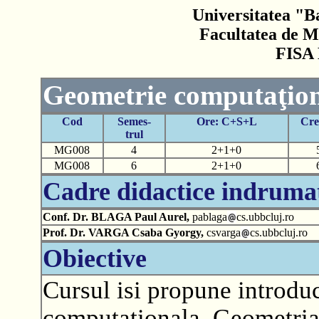
Universitatea "B
Facultatea de M
FISA
Geometrie computaţio
Cod
Semes-
Ore: C+S+L
Cre
trul
MG008
4
2+1+0
MG008
6
2+1+0
Cadre didactice indruma
Conf. Dr. BLAGA Paul Aurel,
pablaga
cs.ubbcluj.ro
Prof. Dr. VARGA Csaba Gyorgy,
csvarga
cs.ubbcluj.ro
Obiective
Cursul isi propune introdu
computationala. Geometria