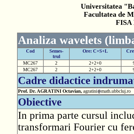
Universitatea "B
Facultatea de M
FISA
Analiza wavelets (limb
Cod
Semes-
Ore: C+S+L
Cre
trul
MC267
2
2+2+0
MC267
2
2+2+0
Cadre didactice indruma
Prof. Dr. AGRATINI Octavian,
agratini
math.ubbcluj.ro
Obiective
In prima parte cursul inclu
transformari Fourier cu fer