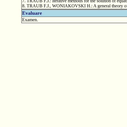
7. TRAUB F.J.: Iterative methods for the solution of equat
8. TRAUB F.J., WONIAKOVSKI H.: A general theory of o
Evaluare
Examen.