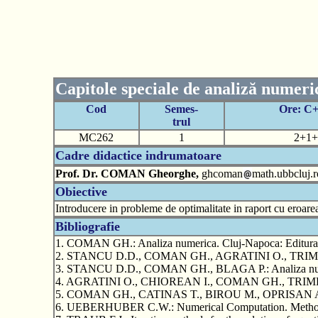
Capitole speciale de analiză numeri
Cod
Semes-
Ore: C
trul
MC262
1
2+1+
Cadre didactice indrumatoare
Prof. Dr. COMAN Gheorghe,
ghcoman
math.ubbcluj.r
Obiective
Introducere in probleme de optimalitate in raport cu eroarea
Bibliografie
1. COMAN GH.: Analiza numerica. Cluj-Napoca: Editura 
2. STANCU D.D., COMAN GH., AGRATINI O., TRIMBITAS R.
3. STANCU D.D., COMAN GH., BLAGA P.: Analiza numerica
4. AGRATINI O., CHIOREAN I., COMAN GH., TRIMBITAS R.:
5. COMAN GH., CATINAS T., BIROU M., OPRISAN A., OSA
6. UEBERHUBER C.W.: Numerical Computation. Methods, so