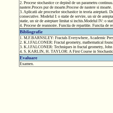
2. Procese stochastice ce depind de un parametru continuu
nastere.Proces pur de moarte.Procese de nastere si moarte.
3. Aplicatii ale proceselor stochastice in teoria asteptarii.
consecutive. Modelul I: o statie de servire, un sir de asteptar
statie, un sir de asteptare limitat si inchis.Modelul IV: o stat
4. Procese de reannoire. Functia de repartitie. Functia de r
Bibliografie
1. M.F.BARNSLEY: Fractals Everywhere, Academic Pres
2. K.J.FALCONER: Fractal geometry, mathematical founda
3. K.J.FALCONER: Techniques in fractal geometry, John
4. S. KARLIN, H. TAYLOR: A First Course in Stochastic 
Evaluare
Examen.