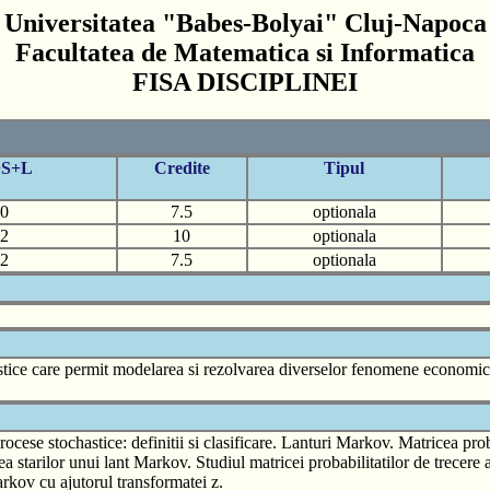
Universitatea "Babes-Bolyai" Cluj-Napoca
Facultatea de Matematica si Informatica
FISA DISCIPLINEI
+S+L
Credite
Tipul
0
7.5
optionala
2
10
optionala
2
7.5
optionala
stice care permit modelarea si rezolvarea diverselor fenomene economice, 
rocese stochastice: definitii si clasificare. Lanturi Markov. Matricea pr
ea starilor unui lant Markov. Studiul matricei probabilitatilor de trecere
rkov cu ajutorul transformatei z.