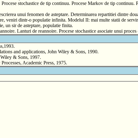
. Procese stochastice de tip continuu. Procese Markov de tip continuu
 Descrierea unui fenomen de asteptare. Determinarea repartitiei dintre doua
e, veniri dintr-o populatie infinita. Modelul II: mai multe statii de servir
ie, un sir de asteptare, populatie finita.
eannoire. Lanturi de reannoire. Procese stochastice asociate unui proces
s,1993.
tions and applications, John Wiley & Sons, 1990.
 Wiley & Sons, 1997.
Processes, Academic Press, 1975.