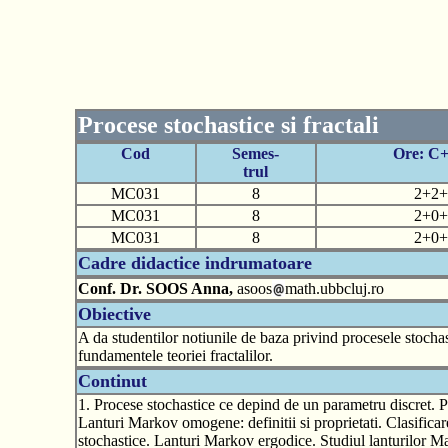
Procese stochastice si fractali
Cod
Semes-
Ore: C
trul
MC031
8
2+2+
MC031
8
2+0+
MC031
8
2+0+
Cadre didactice indrumatoare
Conf. Dr. SOOS Anna,
asoos
math.ubbcluj.ro
Obiective
A da studentilor notiunile de baza privind procesele stocha
fundamentele teoriei fractalilor.
Continut
1. Procese stochastice ce depind de un parametru discret. P
Lanturi Markov omogene: definitii si proprietati. Clasificar
stochastice. Lanturi Markov ergodice. Studiul lanturilor Ma