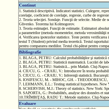
Continut
1. Statistică descriptivă. Indicatori statistici. Culegere, repr
corelaţie, coeficient de corelaţie, regresie, curbe de regresie
2. Teoria selecţiei. Sondaje. Funcţii de selectie. Medie de s
Glivenko. Teorema lui Kolmogorov.
3. Teoria estimaţiei. Funcţii de estimatie. Estimatori absolut
a parametrilor (metoda momentelor, metoda verosimlităţii m
4. Verificarea ipotezelor statistice. Teste pentru verificare
testul T (Student) privind media teoretică. Testul raportului
pentru compararea mediilor. Testul chi-pătrat pentru compa
Bibliografie
1. BLAGA, PETRU: Calculul probabilităţilor şi statistică 
2. BLAGA, PETRU: Statistică matematică. Lucrări de labo
3. BLAGA, PETRU: Statistică... prin Matlab. Cluj-Napoca:
4. CIUCU, G. - CRAIU, V.: Introducere în teoria probabilită
5. CIUCU, G. - CRAIU, V.: Inferenţă statistică. Bucureşti:
6. IOSIFESCU, M. - MIHOC, GH. - THEODORESCU, R.: Teori
7. LEHMANN, E.L.: Testing statistical hypotheses. New Y
8. SCHERVISH, M.J.: Theory of statistics. New York: Spr
9. SAPORTA, G.: Probabilités, analyse des données et stati
10.TRÎMBIŢAŞ, RADU T.: Metode statistice. Cluj-Napoca:
Evaluare