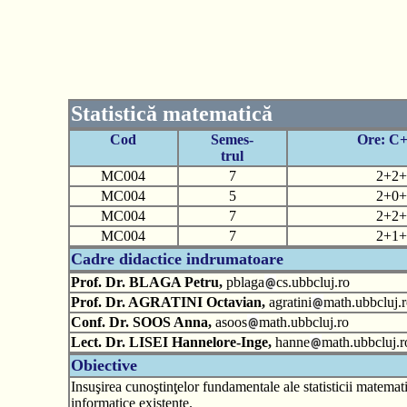
Statistică matematică
Cod
Semes-
Ore: C
trul
MC004
7
2+2+
MC004
5
2+0+
MC004
7
2+2+
MC004
7
2+1+
Cadre didactice indrumatoare
Prof. Dr. BLAGA Petru,
pblaga
cs.ubbcluj.ro
Prof. Dr. AGRATINI Octavian,
agratini
math.ubbcluj.r
Conf. Dr. SOOS Anna,
asoos
math.ubbcluj.ro
Lect. Dr. LISEI Hannelore-Inge,
hanne
math.ubbcluj.r
Obiective
Insuşirea cunoştinţelor fundamentale ale statisticii matemati
informatice existente.