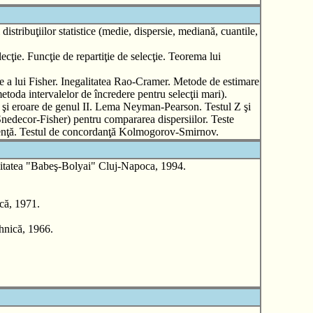
i distribuţiilor statistice (medie, dispersie, mediană, cuantile,
ecţie. Funcţie de repartiţie de selecţie. Teorema lui
maţie a lui Fisher. Inegalitatea Rao-Cramer. Metode de estimare
oda intervalelor de încredere pentru selecţii mari).
ul I şi eroare de genul II. Lema Neyman-Pearson. Testul Z şi
 (Snedecor-Fisher) pentru compararea dispersiilor. Teste
tigenţă. Testul de concordanţă Kolmogorov-Smirnov.
sitatea "Babeş-Bolyai" Cluj-Napoca, 1994.
ică, 1971.
hnică, 1966.