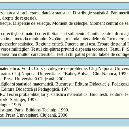
ezentarea si prelucrarea datelor statistice. Distribuţie statistică. Parametri
, drepte de regresie).
elecţie. Dispersie de selecţie. Moment de selecţie. Moment centrat de sel
 corecţi şi estimatori corecţi. Statistici suficiente. Cantitatea de infor
axime, metoda minimului X-pătrat, metoda intervalelor de încredere, met
a ipotezelor statistice. Regiune critică. Puterea unui test. Eroare de gen
 verosimilităţilor. Testul chi-pătrat privind dispersia teoretică. Testul F
rarea mai multor caracteristici. Testul chi-pătrat pentru tabele de con
matematică. Vol.II. Curs şi culegere de probleme. Cluj-Napoca: Univer
rator. Cluj-Napoca: Universitatea "Babeş-Bolyai" Cluj-Napoca, 1999.
 Presa Universitară Clujeană, 2002.
ţilor şi statistică matematică. Bucureşti: Editura Didactică şi Pedagog
 Editura Didactică şi Pedagogică, 1974.
a probabilităţilor şi statistică matematică. Bucuresti: Editura Te
ork: Springer, 1997.
inger, 1995.
stique. Paris: Editions Technip, 1990.
 Presa Universitară Clujeană, 2000.