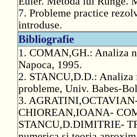
Euler. Metoda lui Runge. M
7. Probleme practice rezolv
introduse.
Bibliografie
1. COMAN,GH.: Analiza num
Napoca, 1995.
2. STANCU,D.D.: Analiza n
probleme, Univ. Babes-Boly
3. AGRATINI,OCTAVIAN
CHIOREAN,IOANA- CO
STANCU,D.DIMITRIE- T
numerica si teoria aproximar