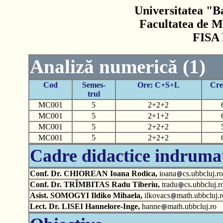
Universitatea "B
Facultatea de M
FISA
Analiză numerică (1)
Cod
Semes-
Ore: C+S+L
Cre
trul
MC001
5
2+2+2
MC001
5
2+1+2
MC001
5
2+2+2
MC001
5
2+2+2
Cadre didactice indruma
Conf. Dr. CHIOREAN Ioana Rodica,
ioana
cs.ubbcluj.ro
Conf. Dr. TRÎMBITAS Radu Tiberiu,
tradu
cs.ubbcluj.r
Asist. SOMOGYI Ildiko Mihaela,
ilkovacs
math.ubbcluj.r
Lect. Dr. LISEI Hannelore-Inge,
hanne
math.ubbcluj.ro