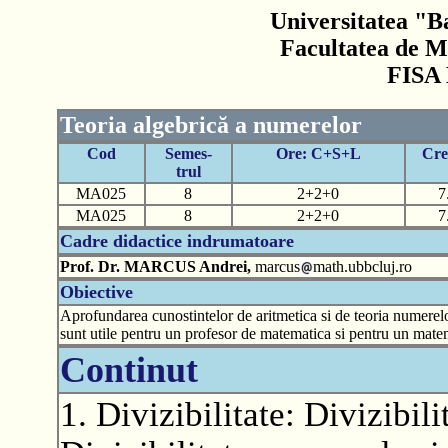
Universitatea "B
Facultatea de M
FISA
Teoria algebrică a numerelor
Cod
Semes-
Ore: C+S+L
Cre
trul
MA025
8
2+2+0
7
MA025
8
2+2+0
7
Cadre didactice indrumatoare
Prof. Dr. MARCUS Andrei,
marcus
math.ubbcluj.ro
Obiective
Aprofundarea cunostintelor de aritmetica si de teoria numerelor
sunt utile pentru un profesor de matematica si pentru un mate
Continut
1. Divizibilitate: Divizibili