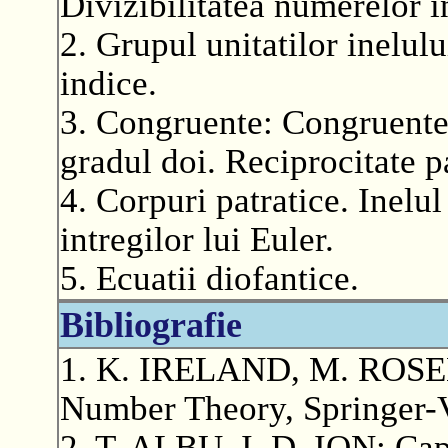
Divizibilitatea numerelor in
2. Grupul unitatilor inelul
indice.
3. Congruente: Congruente
gradul doi. Reciprocitate pa
4. Corpuri patratice. Inelul
intregilor lui Euler.
5. Ecuatii diofantice.
Bibliografie
1. K. IRELAND, M. ROSEN:
Number Theory, Springer-
2. T. ALBU, I. D. ION: Capi