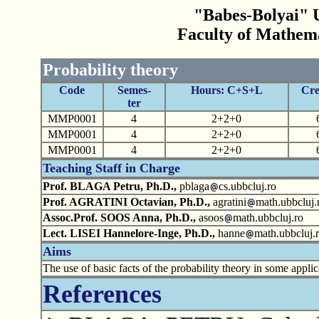
"Babes-Bolyai" U
Faculty of Mathem
Probability theory
Code
Semes-
Hours: C+S+L
Cre
ter
MMP0001
4
2+2+0
MMP0001
4
2+2+0
MMP0001
4
2+2+0
Teaching Staff in Charge
Prof. BLAGA Petru, Ph.D.,
pblaga
cs.ubbcluj.ro
Prof. AGRATINI Octavian, Ph.D.,
agratini
math.ubbcluj.
Assoc.Prof. SOOS Anna, Ph.D.,
asoos
math.ubbcluj.ro
Lect. LISEI Hannelore-Inge, Ph.D.,
hanne
math.ubbcluj.
Aims
The use of basic facts of the probability theory in some applic
References