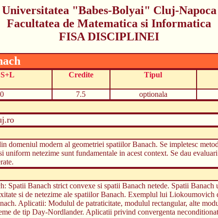
Universitatea "Babes-Bolyai" Cluj-Napoca
Facultatea de Matematica si Informatica
FISA DISCIPLINEI
nach
+S+L
Credite
Tipul
0
7.5
optionala
j.ro
in domeniul modern al geometriei spatiilor Banach. Se impletesc metodel
si uniform netezime sunt fundamentale in acest context. Se dau evaluari
rate.
ch: Spatii Banach strict convexe si spatii Banach netede. Spatii Banac
vexitate si de netezime ale spatiilor Banach. Exemplul lui Liokoumovic
anach. Aplicatii: Modulul de patraticitate, modulul rectangular, alte modu
reme de tip Day-Nordlander. Aplicatii privind convergenta neconditionat