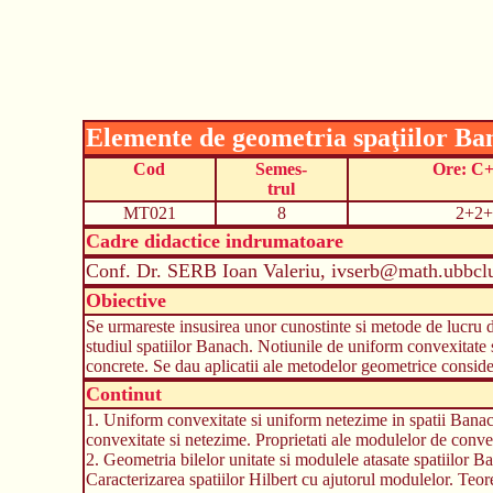
Elemente de geometria spaţiilor Ba
Cod
Semes-
Ore: C
trul
MT021
8
2+2+
Cadre didactice indrumatoare
Conf. Dr. SERB Ioan Valeriu, ivserb@math.ubbclu
Obiective
Se urmareste insusirea unor cunostinte si metode de lucru d
studiul spatiilor Banach. Notiunile de uniform convexitate 
concrete. Se dau aplicatii ale metodelor geometrice conside
Continut
1. Uniform convexitate si uniform netezime in spatii Bana
convexitate si netezime. Proprietati ale modulelor de con
2. Geometria bilelor unitate si modulele atasate spatiilor B
Caracterizarea spatiilor Hilbert cu ajutorul modulelor. Teo