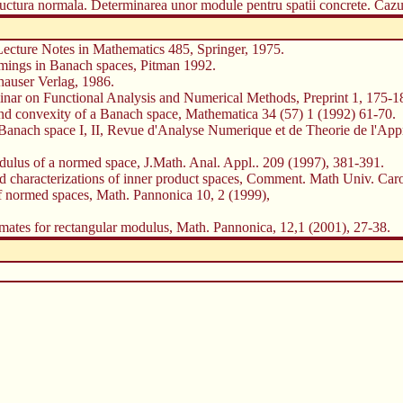
structura normala. Determinarea unor module pentru spatii concrete. Cazul 
Lecture Notes in Mathematics 485, Springer, 1975.
rmings in Banach spaces, Pitman 1992.
hauser Verlag, 1986.
minar on Functional Analysis and Numerical Methods, Preprint 1, 175-1
and convexity of a Banach space, Mathematica 34 (57) 1 (1992) 61-70.
a Banach space I, II, Revue d'Analyse Numerique et de Theorie de l'Ap
dulus of a normed space, J.Math. Anal. Appl.. 209 (1997), 381-391.
nd characterizations of inner product spaces, Comment. Math Univ. Caro
of normed spaces, Math. Pannonica 10, 2 (1999),
imates for rectangular modulus, Math. Pannonica, 12,1 (2001), 27-38.