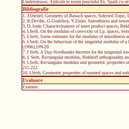
Lindenstrauss. Aplicatii in teoria punctului fix. Spatii cu 
Bibliografie
1. J.Diestel, Geometry of Banach spaces, Selected Topic, 
2. R.Deville, G.Godefroy, V.Zizler, Smoothness and reno
3. D.Amir, Characterizations of inner product spaces, Birk
4. I.Serb, On the modulus of convexity of Lp, spaces, Se
5. I.Serb, Some estimates for the modulus of smoothness 
6. I.Serb, On the behaviour of the tangential modulus of 
(1996),199-20.
7. I Serb, A Day-Nordlander theorem for the tangential mo
8. I. Serb, Rectangular modulus, Birkhoff orthogonality a
9. I.Serb, Rectangular modulus and geometric properties 
211-222.
10. I.Serb, Geometric properties of normed spaces and est
Evaluare
Examen.