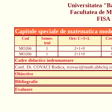
Universitatea "B
Facultatea de M
FISA
Capitole speciale de matematica mode
Cod
Semes-
Ore: C+S+L
Cre
trul
MO266
1
2+1+0
MO266
1
2+1+0
Cadre didactice indrumatoare
Conf. Dr. COVACI Rodica, rcovaci@math.ubbcluj.r
Obiective
Bibliografie
Evaluare