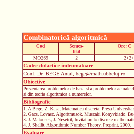
Combinatorică algoritmică
Cod
Semes-
Ore: C
trul
MO265
2
2+2+
Cadre didactice indrumatoare
Conf. Dr. BEGE Antal, bege@math.ubbcluj.ro
Obiective
Prezentarea problemelor de baza si a problemelor actuale d
si din teoria algoritmica a numerelor.
Bibliografie
1. A Bege, Z. Kasa, Matematica discreta, Presa Universitara
2. Gacs, Lovasz, Algoritmusok, Muszaki Konyvkiado, Bud
3. J. Matousek, J. Nesetril, Invitation to discrete mathemat
4. J. Shallit, Algorithmic Number Theory, Preprint, 2000.
Evaluare