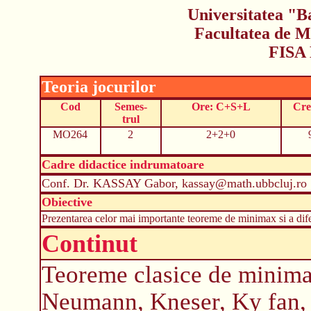
Universitatea "B
Facultatea de M
FISA
Teoria jocurilor
Cod
Semes-
Ore: C+S+L
Cre
trul
MO264
2
2+2+0
Cadre didactice indrumatoare
Conf. Dr. KASSAY Gabor, kassay@math.ubbcluj.ro
Obiective
Prezentarea celor mai importante teoreme de minimax si a dife
Continut
Teoreme clasice de minimax
Neumann, Kneser, Ky fan, 