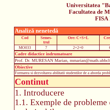
Universitatea "B
Facultatea de M
FISA
Analiză nenetedă
Cod
Semes-
Ore: C+S+L
Cre
trul
MO033
7
2+2+0
Cadre didactice indrumatoare
Prof. Dr. MURESAN Marian, mmarian@math.ubbclu
Obiective
Formarea si dezvoltarea abilitatii studentilor de a aborda pro
Continut
1. Introducere
1.1. Exemple de probleme 