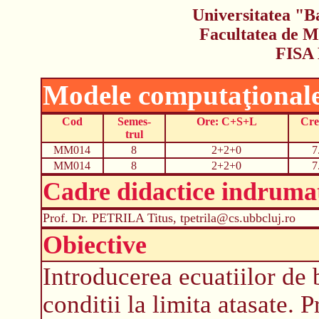
Universitatea "B
Facultatea de M
FISA
Modele computaţionale 
Cod
Semes-
Ore: C+S+L
Cre
trul
MM014
8
2+2+0
7
MM014
8
2+2+0
7
Cadre didactice indruma
Prof. Dr. PETRILA Titus, tpetrila@cs.ubbcluj.ro
Obiective
Introducerea ecuatiilor de 
conditii la limita atasate.