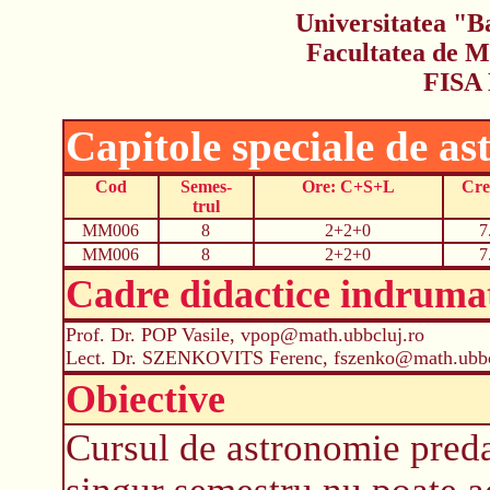
Universitatea "B
Facultatea de M
FISA
Capitole speciale de a
Cod
Semes-
Ore: C+S+L
Cre
trul
MM006
8
2+2+0
7
MM006
8
2+2+0
7
Cadre didactice indruma
Prof. Dr. POP Vasile, vpop@math.ubbcluj.ro
Lect. Dr. SZENKOVITS Ferenc, fszenko@math.ubbc
Obiective
Cursul de astronomie preda
singur semestru nu poate a