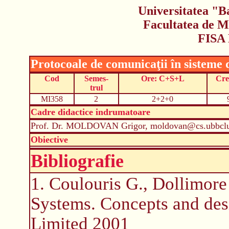
Universitatea "B
Facultatea de M
FISA
Protocoale de comunicaţii în sisteme d
Cod
Semes-
Ore: C+S+L
Cre
trul
MI358
2
2+2+0
Cadre didactice indrumatoare
Prof. Dr. MOLDOVAN Grigor, moldovan@cs.ubbclu
Obiective
Bibliografie
1. Coulouris G., Dollimore 
Systems. Concepts and des
Limited 2001