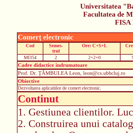
Universitatea "B
Facultatea de M
FISA
Comerţ electronic
Cod
Semes-
Ore: C+S+L
Cre
trul
MI354
2
2+2+0
Cadre didactice indrumatoare
Prof. Dr. ŢÂMBULEA Leon, leon@cs.ubbcluj.ro
Obiective
Dezvoltarea aplicatiilor de comert electronic.
Continut
1. Gestiunea clientilor. Luc
2. Construirea unui catalo