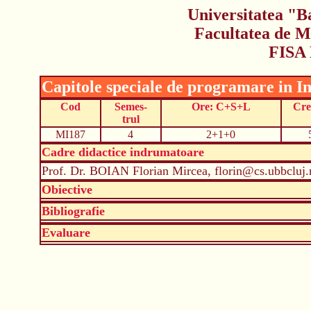
Universitatea "B
Facultatea de M
FISA
Capitole speciale de programare in In
Cod
Semes-
Ore: C+S+L
Cre
trul
MI187
4
2+1+0
Cadre didactice indrumatoare
Prof. Dr. BOIAN Florian Mircea, florin@cs.ubbcluj.
Obiective
Bibliografie
Evaluare