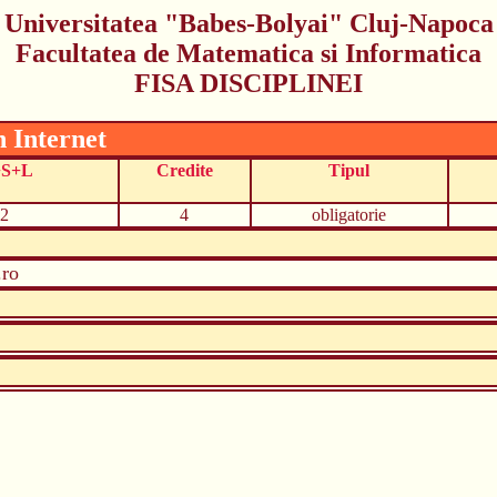
Universitatea "Babes-Bolyai" Cluj-Napoca
Facultatea de Matematica si Informatica
FISA DISCIPLINEI
n Internet
+S+L
Credite
Tipul
2
4
obligatorie
.ro