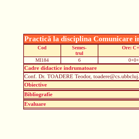
Practică la disciplina Comunicare i
Cod
Semes-
Ore: C
trul
MI184
6
0+0+
Cadre didactice indrumatoare
Conf. Dr. TOADERE Teodor, toadere@cs.ubbcluj
Obiective
Bibliografie
Evaluare