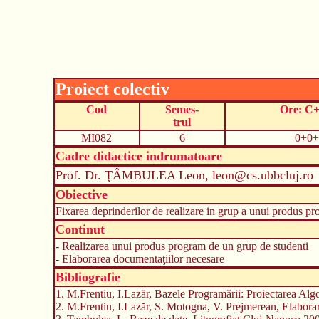
Proiect colectiv
Cod
Semes-
Ore: C
trul
MI082
6
0+0+
Cadre didactice indrumatoare
Prof. Dr. ŢÂMBULEA Leon, leon@cs.ubbcluj.ro
Obiective
Fixarea deprinderilor de realizare in grup a unui produs pr
Continut
- Realizarea unui produs program de un grup de studenti
- Elaborarea documentaţiilor necesare
Bibliografie
1. M.Frentiu, I.Lazăr, Bazele Programării: Proiectarea Alg
2. M.Frentiu, I.Lazăr, S. Motogna, V. Prejmerean, Elaborar