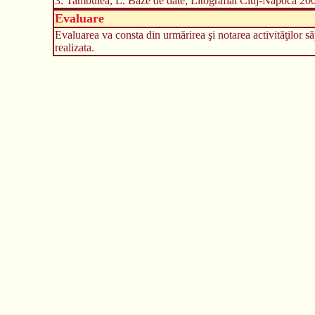
3. Tambulea, L. Baze de date, Litografiat Cluj-Napoca 20
Evaluare
Evaluarea va consta din urmărirea şi notarea activităţilor 
realizata.