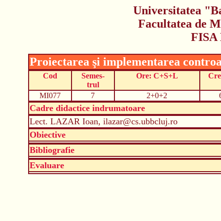
Universitatea "B
Facultatea de M
FISA
Proiectarea şi implementarea controa
Cod
Semes-
Ore: C+S+L
Cre
trul
MI077
7
2+0+2
Cadre didactice indrumatoare
Lect. LAZAR Ioan, ilazar@cs.ubbcluj.ro
Obiective
Bibliografie
Evaluare