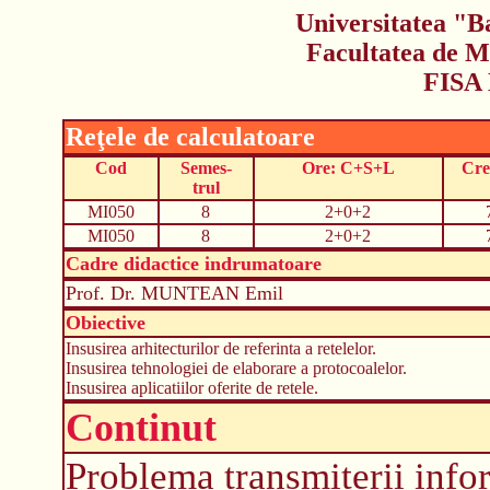
Universitatea "B
Facultatea de M
FISA
Reţele de calculatoare
Cod
Semes-
Ore: C+S+L
Cre
trul
MI050
8
2+0+2
MI050
8
2+0+2
Cadre didactice indrumatoare
Prof. Dr. MUNTEAN Emil
Obiective
Insusirea arhitecturilor de referinta a retelelor.
Insusirea tehnologiei de elaborare a protocoalelor.
Insusirea aplicatiilor oferite de retele.
Continut
Problema transmiterii infor