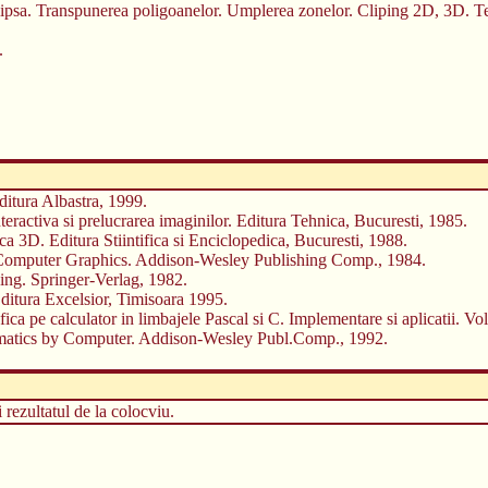
lipsa. Transpunerea poligoanelor. Umplerea zonelor. Cliping 2D, 3D. Te
.
ditura Albastra, 1999.
interactiva si prelucrarea imaginilor. Editura Tehnica, Bucuresti, 1985.
a 3D. Editura Stiintifica si Enciclopedica, Bucuresti, 1988.
e Computer Graphics. Addison-Wesley Publishing Comp., 1984.
ing. Springer-Verlag, 1982.
 Editura Excelsior, Timisoara 1995.
ica pe calculator in limbajele Pascal si C. Implementare si aplicatii. Vol.
matics by Computer. Addison-Wesley Publ.Comp., 1992.
i rezultatul de la colocviu.