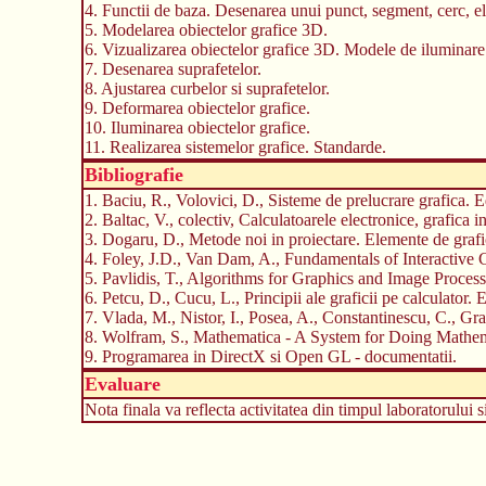
4. Functii de baza. Desenarea unui punct, segment, cerc, e
5. Modelarea obiectelor grafice 3D.
6. Vizualizarea obiectelor grafice 3D. Modele de iluminare
7. Desenarea suprafetelor.
8. Ajustarea curbelor si suprafetelor.
9. Deformarea obiectelor grafice.
10. Iluminarea obiectelor grafice.
11. Realizarea sistemelor grafice. Standarde.
Bibliografie
1. Baciu, R., Volovici, D., Sisteme de prelucrare grafica. E
2. Baltac, V., colectiv, Calculatoarele electronice, grafica 
3. Dogaru, D., Metode noi in proiectare. Elemente de grafic
4. Foley, J.D., Van Dam, A., Fundamentals of Interactiv
5. Pavlidis, T., Algorithms for Graphics and Image Process
6. Petcu, D., Cucu, L., Principii ale graficii pe calculator.
7. Vlada, M., Nistor, I., Posea, A., Constantinescu, C., Graf
8. Wolfram, S., Mathematica - A System for Doing Mathe
9. Programarea in DirectX si Open GL - documentatii.
Evaluare
Nota finala va reflecta activitatea din timpul laboratorului s