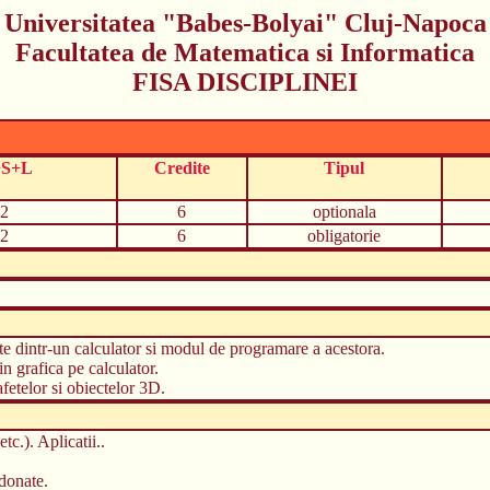
Universitatea "Babes-Bolyai" Cluj-Napoca
Facultatea de Matematica si Informatica
FISA DISCIPLINEI
+S+L
Credite
Tipul
2
6
optionala
2
6
obligatorie
nte dintr-un calculator si modul de programare a acestora.
in grafica pe calculator.
fetelor si obiectelor 3D.
c.). Aplicatii..
donate.