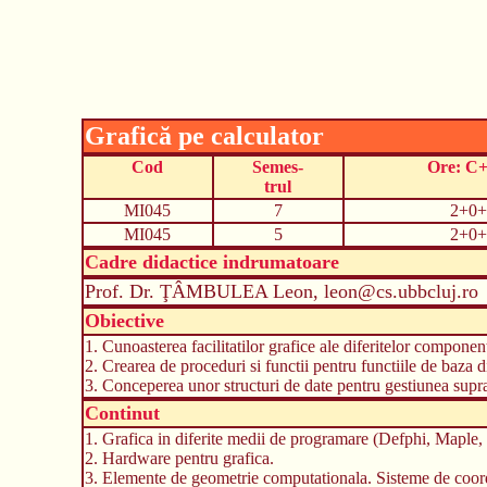
Grafică pe calculator
Cod
Semes-
Ore: C
trul
MI045
7
2+0+
MI045
5
2+0+
Cadre didactice indrumatoare
Prof. Dr. ŢÂMBULEA Leon, leon@cs.ubbcluj.ro
Obiective
1. Cunoasterea facilitatilor grafice ale diferitelor compone
2. Crearea de proceduri si functii pentru functiile de baza d
3. Conceperea unor structuri de date pentru gestiunea supra
Continut
1. Grafica in diferite medii de programare (Defphi, Maple, et
2. Hardware pentru grafica.
3. Elemente de geometrie computationala. Sisteme de coor