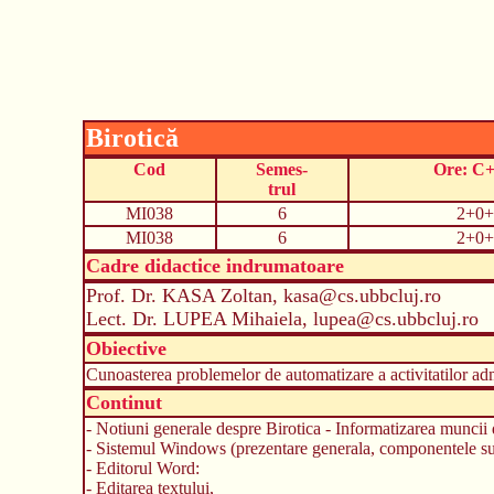
Birotică
Cod
Semes-
Ore: C
trul
MI038
6
2+0+
MI038
6
2+0+
Cadre didactice indrumatoare
Prof. Dr. KASA Zoltan, kasa@cs.ubbcluj.ro
Lect. Dr. LUPEA Mihaiela, lupea@cs.ubbcluj.ro
Obiective
Cunoasterea problemelor de automatizare a activitatilor admi
Continut
- Notiuni generale despre Birotica - Informatizarea muncii 
- Sistemul Windows (prezentare generala, componentele supra
- Editorul Word:
- Editarea textului,