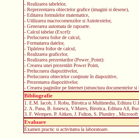
- Realizarea tabelelor,
- Reprezentarea obiectelor grafice (imagini si desene),
- Editarea formulelor matematice,
- Utilizarea macrocomenzilor si Autotextelor,
- Generarea automata de rapoarte.
- Calcul tabelar (Excel):
- Prelucrarea foilor de calcul,
- Formatarea datelor,
- Tipărirea foilor de calcul,
- Realizarea graficelor,
- Realizarea prezentarilor (Power_Point):
- Crearea unei prezentări Power Point,
- Prelucrarea diapozitivelor,
- Prelucrarea obiectelor conţinute în diapozitive,
- Prezentarea diapozitivelor.
- Crearea paginilor pe Internet (strunctura documentelor s
Bibliografie
1. E.M. Iacob, J. Robu, Birotica si Multimedia, Editura U
2. A. Pana, B. Ionescu, V.Mares, Birotica, Editura All, Buc
3. F. Wempen. P. Aitken, J. Fulton, S. Plumley , Microsoft 
Evaluare
Examen practic si activitatea la laboratoare.