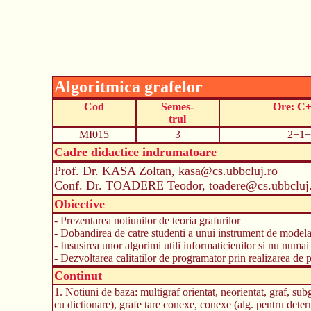
Algoritmica grafelor
Cod
Semes-
Ore: C
trul
MI015
3
2+1+
Cadre didactice indrumatoare
Prof. Dr. KASA Zoltan, kasa@cs.ubbcluj.ro
Conf. Dr. TOADERE Teodor, toadere@cs.ubbcluj
Obiective
- Prezentarea notiunilor de teoria grafurilor
- Dobandirea de catre studenti a unui instrument de modela
- Insusirea unor algorimi utili informaticienilor si nu numai 
- Dezvoltarea calitatilor de programator prin realizarea de
Continut
1. Notiuni de baza: multigraf orientat, neorientat, graf, subg
cu dictionare), grafe tare conexe, conexe (alg. pentru det