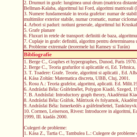
2. Drumuri in grafe: lungimea unui drum (matricea distantel
Bellman-Kalaba, algoritmul lui Ford, algoritmi matriceali
3. Numere fundamentale in teoria grafelor: numar de stabilit
multimilor exterior stabile, numar cromatic, numar ciclomat
4. Arbori si paduri: notiuni generale, algoritmul lui Kruskal
5. Grafe planare
6. Fluxuri in retele de transport: definitii de baza, algorit
7. Cuplaje in grafe: definitii, algoritm pentru determinare
8. Probleme extremale (teoremele lui Ramsey si Turán)
Bibliografie
1. Berge C., Graphes et hypergraphes, Dunod, Paris 1970.
2. Berge C., Teoria grafurilor si aplicatiile ei, Ed. Tehnica
3. T. Toadere: Grafe. Teorie, algoritmi si aplicatii , Ed. Al
4. Kása Zoltán: Matematica discreta, UBB, Cluj, 2001.
5. Rosu A.: Teoria grafelor, algoritmi, aplicatii. Ed. Milit.
6. Andrásfai Béla: Gráfelmélet, Polygon Kiadó, Szeged, 1
7. B. Andrásfai: Introductory graph theory, Akadémiai Ki
8. Andrásfai Béla: Gráfok. Mátrixok és folyamok, Akadém
9. Andrásfai Béla: Ismerkedés a gráfelmélettel, Tankönyvk
10. Cormen, Leiserson, Rivest: Introducere in algoritmi, 
1999, III. kiadás 2000.
Culegeri de probleme:
1. Kása Z., Tartia C., Tambulea L.: Culegere de probleme d