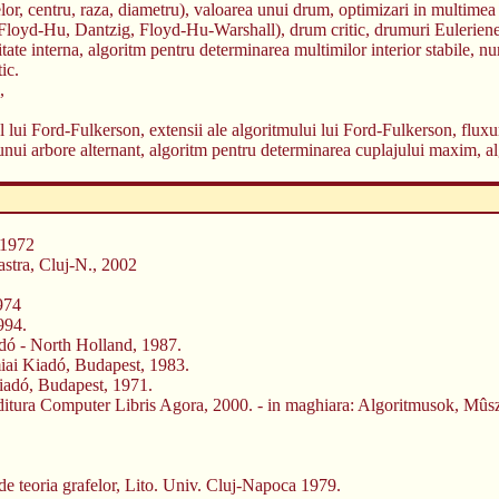
or, centru, raza, diametru), valoarea unui drum, optimizari in multimea 
 (Floyd-Hu, Dantzig, Floyd-Hu-Warshall), drum critic, drumuri Eulerien
ate interna, algoritm pentru determinarea multimilor interior stabile, nu
ic.
,
mul lui Ford-Fulkerson, extensii ale algoritmului lui Ford-Fulkerson, flux
a unui arbore alternant, algoritm pentru determinarea cuplajului maxim,
, 1972
bastra, Cluj-N., 2002
1974
994.
adó - North Holland, 1987.
iai Kiadó, Budapest, 1983.
iadó, Budapest, 1971.
Editura Computer Libris Agora, 2000. - in maghiara: Algoritmusok, Mûsz
e teoria grafelor, Lito. Univ. Cluj-Napoca 1979.