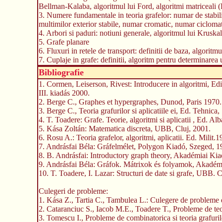
Bellman-Kalaba, algoritmul lui Ford, algoritmi matriceali
3. Numere fundamentale in teoria grafelor: numar de stabilit
multimilor exterior stabile, numar cromatic, numar ciclomat
4. Arbori si paduri: notiuni generale, algoritmul lui Kruskal.
5. Grafe planare
6. Fluxuri in retele de transport: definitii de baza, algorit
7. Cuplaje in grafe: definitii, algoritm pentru determinare
Bibliografie
1. Cormen, Leiserson, Rivest: Introducere in algoritmi, E
III. kiadás 2000.
2. Berge C., Graphes et hypergraphes, Dunod, Paris 1970.
3. Berge C., Teoria grafurilor si aplicatiile ei, Ed. Tehnica
4. T. Toadere: Grafe. Teorie, algoritmi si aplicatii , Ed. Al
5. Kása Zoltán: Matematica discreta, UBB, Cluj, 2001.
6. Rosu A.: Teoria grafelor, algoritmi, aplicatii. Ed. Milit.
7. Andrásfai Béla: Gráfelmélet, Polygon Kiadó, Szeged, 1
8. B. Andrásfai: Introductory graph theory, Akadémiai Ki
9. Andrásfai Béla: Gráfok. Mátrixok és folyamok, Akadém
10. T. Toadere, I. Lazar: Structuri de date si grafe, UBB. 
Culegeri de probleme:
1. Kása Z., Tartia C., Tambulea L.: Culegere de probleme d
2. Cataranciuc S., Iacob M.E., Toadere T., Probleme de teo
3. Tomescu I., Probleme de combinatorica si teoria grafuril