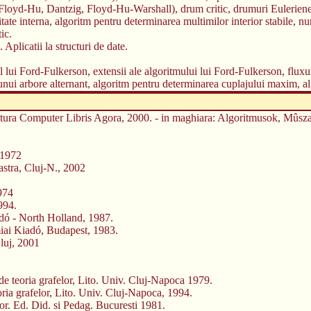
 (Floyd-Hu, Dantzig, Floyd-Hu-Warshall), drum critic, drumuri Eulerien
ate interna, algoritm pentru determinarea multimilor interior stabile, nu
ic.
 Aplicatii la structuri de date.
mul lui Ford-Fulkerson, extensii ale algoritmului lui Ford-Fulkerson, flux
a unui arbore alternant, algoritm pentru determinarea cuplajului maxim,
ditura Computer Libris Agora, 2000. - in maghiara: Algoritmusok, Mûsza
, 1972
bastra, Cluj-N., 2002
1974
994.
adó - North Holland, 1987.
iai Kiadó, Budapest, 1983.
Cluj, 2001
e teoria grafelor, Lito. Univ. Cluj-Napoca 1979.
ria grafelor, Lito. Univ. Cluj-Napoca, 1994.
or. Ed. Did. si Pedag. Bucuresti 1981.