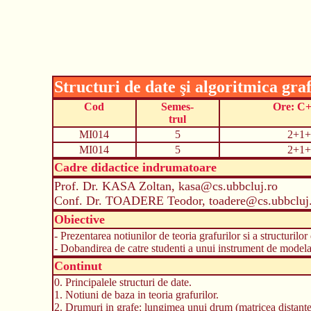
Structuri de date şi algoritmica gra
Cod
Semes-
Ore: C
trul
MI014
5
2+1+
MI014
5
2+1+
Cadre didactice indrumatoare
Prof. Dr. KASA Zoltan, kasa@cs.ubbcluj.ro
Conf. Dr. TOADERE Teodor, toadere@cs.ubbcluj
Obiective
- Prezentarea notiunilor de teoria grafurilor si a structurilor
- Dobandirea de catre studenti a unui instrument de modela
Continut
0. Principalele structuri de date.
1. Notiuni de baza in teoria grafurilor.
2. Drumuri in grafe: lungimea unui drum (matricea distantel