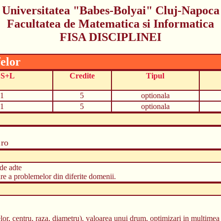
Universitatea "Babes-Bolyai" Cluj-Napoca
Facultatea de Matematica si Informatica
FISA DISCIPLINEI
felor
+S+L
Credite
Tipul
1
5
optionala
1
5
optionala
.ro
 de adte
re a problemelor din diferite domenii.
or, centru, raza, diametru), valoarea unui drum, optimizari in multimea 