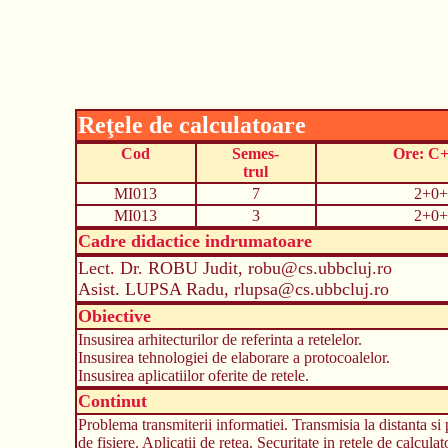
Reţele de calculatoare
Cod
Semes-
Ore: C
trul
MI013
7
2+0+
MI013
3
2+0+
Cadre didactice indrumatoare
Lect. Dr. ROBU Judit, robu@cs.ubbcluj.ro
Asist. LUPSA Radu, rlupsa@cs.ubbcluj.ro
Obiective
Insusirea arhitecturilor de referinta a retelelor.
Insusirea tehnologiei de elaborare a protocoalelor.
Insusirea aplicatiilor oferite de retele.
Continut
Problema transmiterii informatiei. Transmisia la distanta si
de fisiere. Aplicatii de retea. Securitate in retele de calculat