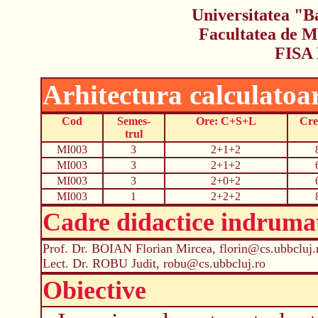
Universitatea "B
Facultatea de M
FISA
Arhitectura calculatoa
Cod
Semes-
Ore: C+S+L
Cre
trul
MI003
3
2+1+2
MI003
3
2+1+2
MI003
3
2+0+2
MI003
1
2+2+2
Cadre didactice indruma
Prof. Dr. BOIAN Florian Mircea, florin@cs.ubbcluj.
Lect. Dr. ROBU Judit, robu@cs.ubbcluj.ro
Obiective