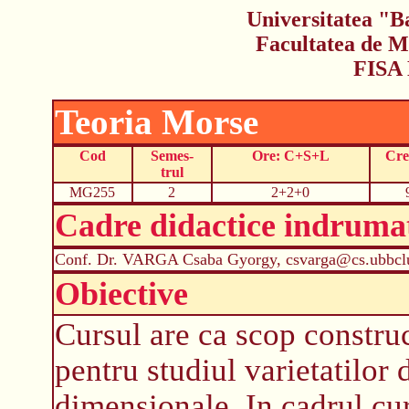
Universitatea "B
Facultatea de M
FISA
Teoria Morse
Cod
Semes-
Ore: C+S+L
Cre
trul
MG255
2
2+2+0
Cadre didactice indruma
Conf. Dr. VARGA Csaba Gyorgy, csvarga@cs.ubbclu
Obiective
Cursul are ca scop construc
pentru studiul varietatilor d
dimensionale. In cadrul cur